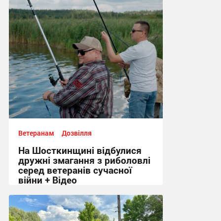
17:06 вчора
Ветеранам
Дозвілля
На Шосткинщині відбулися
дружні змагання з риболовлі
серед ветеранів сучасної
війни + Відео
22:05, 31.07.2026