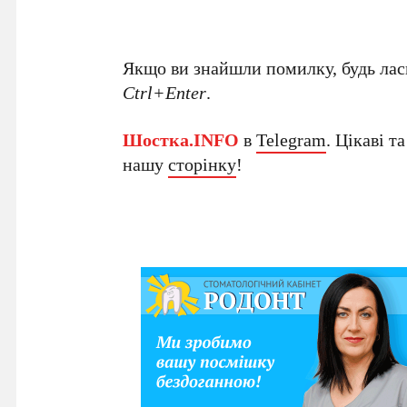
Якщо ви знайшли помилку, будь ласк
Ctrl+Enter
.
Шостка.INFO
в
Telegram
. Цікаві т
нашу
сторінку
!