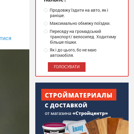
Продовжу їздити на авто, як і
раніше.
Максимально обмежу поїздки.
Пересяду на громадський
транспорт/ велосипед. Ходитиму
тися
більше пішки.
Як і до цього, бо не маю
автомобіля.