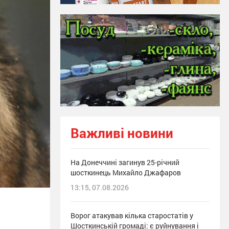
Важливі новини
На Донеччині загинув 25-річний
шосткинець Михайло Джафаров
13:15, 07.08.2026
Ворог атакував кілька старостатів у
Шосткинській громаді: є руйнування і