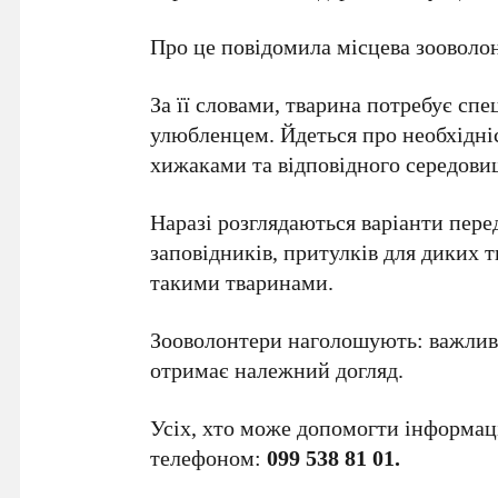
Про це повідомила місцева зооволо
За її словами, тварина потребує сп
улюбленцем. Йдеться про необхідніс
хижаками та відповідного середови
Наразі розглядаються варіанти перед
заповідників, притулків для диких т
такими тваринами.
Зооволонтери наголошують: важливо 
отримає належний догляд.
Усіх, хто може допомогти інформаці
телефоном:
099 538 81 01.