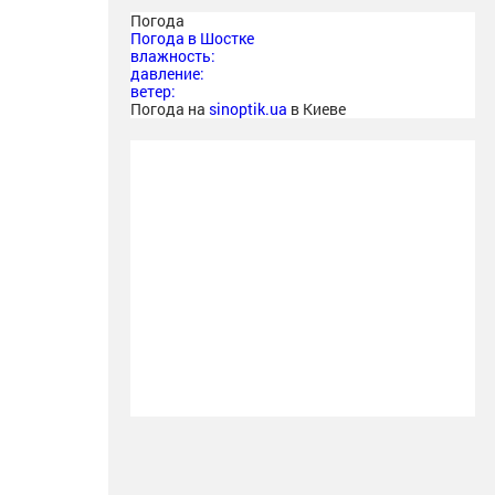
Погода
Погода в
Шостке
влажность:
давление:
ветер:
Погода на
sinoptik.ua
в Киеве