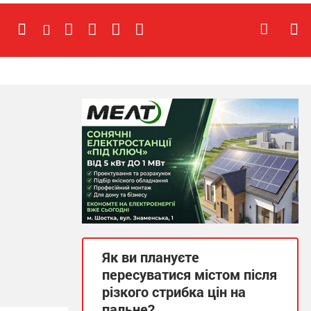
Як ви плануєте
пересуватися містом після
різкого стрибка цін на
пальне?