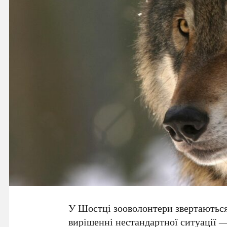
У Шостці зооволонтери звертаються
вирішенні нестандартної ситуації —