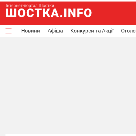
Новини
Афіша
Конкурси та Акції
Огол