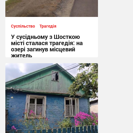
Суспільство
Трагедія
У сусідньому з Шосткою
місті сталася трагедія: на
озері загинув місцевий
житель
10:13 сьогодні