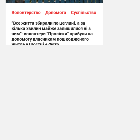
Волонтерство
Допомога
Суспільство
“Все життя збирали по цеглині, а за
кілька хвилин майже залишилися ні з
чим”: волонтери “Проліски” прибули на
допомогу власникам пошкодженого
житла у Шостці + Фото
09:54 вчора