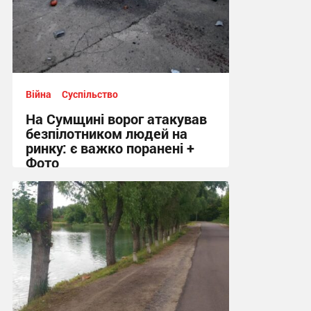
Війна
Суспільство
На Сумщині ворог атакував
безпілотником людей на
ринку: є важко поранені +
Фото
10:41 сьогодні