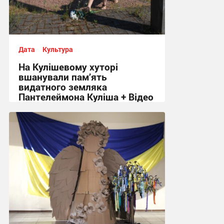
Дата
Культура
На Кулішевому хуторі
вшанували пам’ять
видатного земляка
Пантелеймона Куліша + Відео
17:26, 6.08.2026