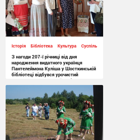
Історія
Бібліотека
Культура
Суспільство
З нагоди 207-ї річниці від дня
народження видатного українця
Пантелеймона Куліша у Шосткинській
бібліотеці відбувся урочистий
культурно-мистецький захід + Фото
12:44 вчора