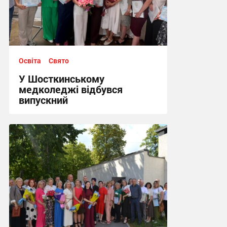
Освіта
Свято
У Шосткинському
медколеджі відбувся
випускний
22:49, 30.06.2026