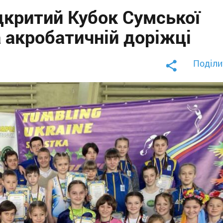
дкритий Кубок Сумської
а акробатичній доріжці
Поділи