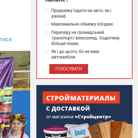
Продовжу їздити на авто, як і
раніше.
Максимально обмежу поїздки.
Пересяду на громадський
транспорт/ велосипед. Ходитиму
тися
більше пішки.
Як і до цього, бо не маю
автомобіля.