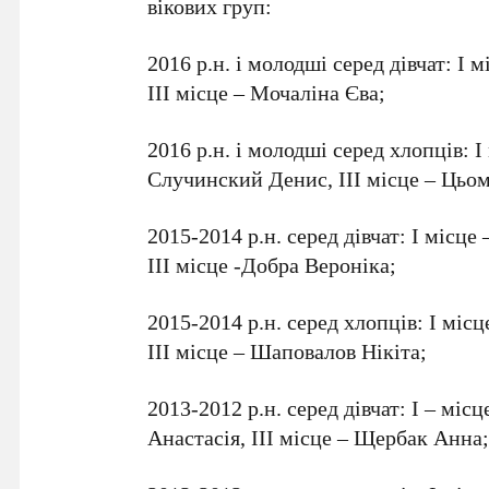
вікових груп:
2016 р.н. і молодші серед дівчат: І 
ІІІ місце – Мочаліна Єва;
2016 р.н. і молодші серед хлопців: 
Случинский Денис, ІІІ місце – Цьо
2015-2014 р.н. серед дівчат: І місце
ІІІ місце -Добра Вероніка;
2015-2014 р.н. серед хлопців: І міс
ІІІ місце – Шаповалов Нікіта;
2013-2012 р.н. серед дівчат: І – мі
Анастасія, ІІІ місце – Щербак Анна