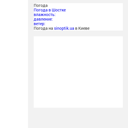
Погода
Погода в
Шостке
влажность:
давление:
ветер:
Погода на
sinoptik.ua
в Киеве