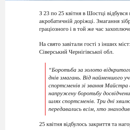
З 23 по 25 квітня в Шостці відбувся
акробатичній доріжці. Змагання зіб
граціозного і в той же час захоплюч
На свято завітали гості з інших міс
Сіверський Чернігівської обл.
“Боротьба за золото відкритого
днів змагань. Від найменшого уч
спортсменів зі звання Майстра с
напружену боротьбу досвідчени
шлях спортсменів. Три дні хвил
передавались всім, хто знаходи
25 квітня відбулось закриття та наг