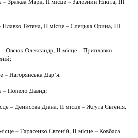
е – Зражва Марк, ІІ місце – Залозний Нікіта, ІІІ
 – Плавко Тетяна, ІІ місце – Єлецька Орина, ІІІ
е – Овсюк Олександр, ІІ місце – Приплавко
еній;
це – Нагорянська Дар’я.
це – Попело Давид;
ісце – Денисова Діана, ІІ місце – Жгута Євгенія,
І місце – Тарасенко Євгеній, ІІ місце – Ковбаса