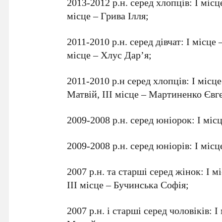
2013-2012 р.н. серед хлопців: І місц
місце – Грива Ілля;
2011-2010 р.н. серед дівчат: І місце
місце – Хлус Дар’я;
2011-2010 р.н серед хлопців: І місц
Матвій, ІІІ місце – Мартиненко Євг
2009-2008 р.н. серед юніорок: І міс
2009-2008 р.н. серед юніорів: І міс
2007 р.н. та старші серед жінок: І м
ІІІ місце – Бучинська Софія;
2007 р.н. і старші серед чоловіків: 