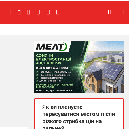
Як ви плануєте
пересуватися містом після
різкого стрибка цін на
пальне?