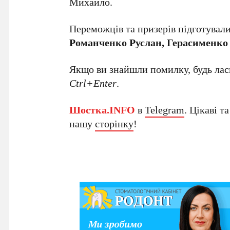
Михайло.
Переможців та призерів підготувал
Романченко Руслан, Герасименк
Якщо ви знайшли помилку, будь ласк
Ctrl+Enter
.
Шостка.INFO
в
Telegram
. Цікаві т
нашу
сторінку
!