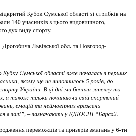
 відкритий Кубок Сумської області зі стрибків на
рали 140 учасників з цього видовищного,
ого дух виду спорту.
т: Дрогобича Львівської обл. та Новгород-
 Кубку Сумської області вже почалась з перших
асника, якому ще не виповнилось 5 років, до
порту України. В ці дні ми бачили запеклу та
х, а також тільки починаючи свій спортвний
ювань, емоцій та неймовірних вражень
вся в залі”, – зазначають у КДЮСШ “Барса2.
ородження переможців та призерів змагань у 6-ти