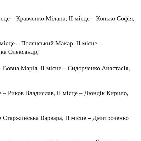
місце – Кравченко Мілана, ІІ місце – Конько Софія,
І місце – Полянський Макар, ІІ місце –
мка Олександр;
 – Вовна Марія, ІІ місце – Сидорченко Анастасія,
це – Риков Владислав, ІІ місце – Дюндік Кирило,
сце Старжинська Варвара, ІІ місце – Дмитроченко
;