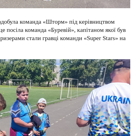
 здобула команда «Шторм» під керівництвом
сце посіла команда «Буревій», капітаном якої був
изерами стали гравці команди «Super Stars» на