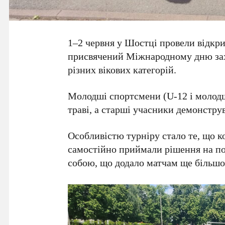
1–2 червня у Шостці провели відкри
присвячений Міжнародному дню захи
різних вікових категорій.
Молодші спортсмени (U-12 і молодш
траві, а старші учасники демонстру
Особливістю турніру стало те, що к
самостійно приймали рішення на пол
собою, що додало матчам ще більшо