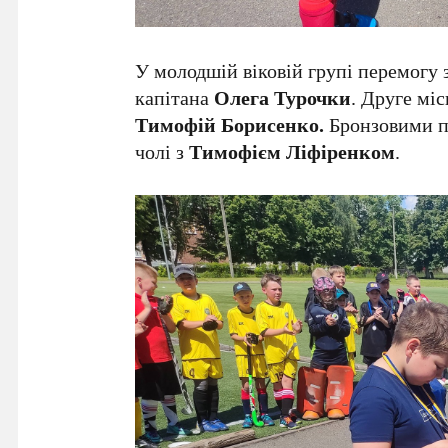
У молодшій віковій групі перемогу
капітана
Олега Турочки
. Друге мі
Тимофій Борисенко.
Бронзовими пр
чолі з
Тимофієм Ліфіренком
.