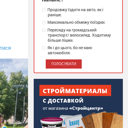
Продовжу їздити на авто, як і
раніше.
Максимально обмежу поїздки.
Пересяду на громадський
транспорт/ велосипед. Ходитиму
більше пішки.
тися
Як і до цього, бо не маю
автомобіля.