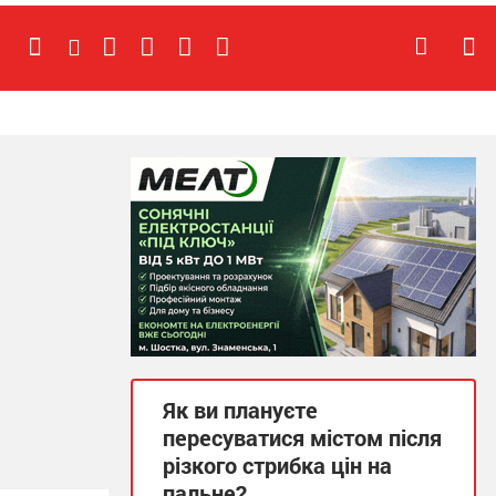
Як ви плануєте
пересуватися містом після
різкого стрибка цін на
пальне?