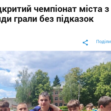
дкритий чемпіонат міста з
нди грали без підказок
Поділи