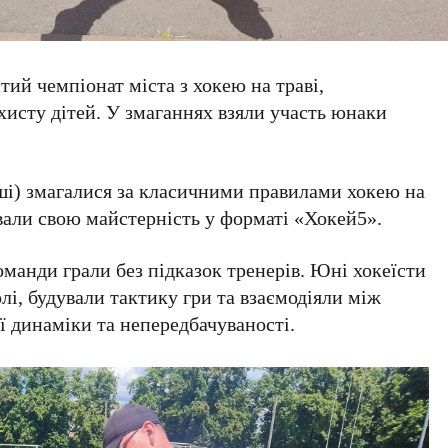
тий чемпіонат міста з хокею на траві,
сту дітей. У змаганнях взяли участь юнаки
і) змагалися за класичними правилами хокею на
вали свою майстерність у форматі «Хокей5».
оманди грали без підказок тренерів. Юні хокеїсти
і, будували тактику гри та взаємодіяли між
ї динаміки та непередбачуваності.