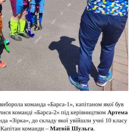
иборола команда «Барса-1», капітаном якої був
алися команді «Барса-2» під керівництвом
Артема
нда «Зірка», до складу якої увійшли учні 10 класу
 Капітан команди –
Матвій Шульга
.