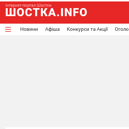
Новини
Афіша
Конкурси та Акції
Огол