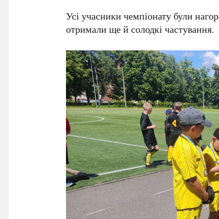
Усі учасники чемпіонату були наго
отримали ще й солодкі частування.