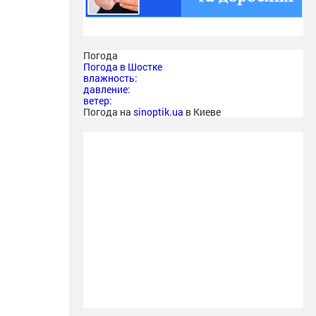
Погода
Погода в
Шостке
влажность:
давление:
ветер:
Погода на
sinoptik.ua
в Киеве