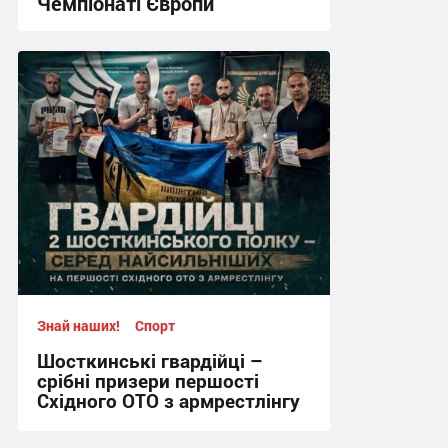
Чемпіонаті Європи
12:57, 2.08.2026
Знай наших!
Спорт
Шосткинські гвардійці –
срібні призери першості
Східного ОТО з армрестлінгу