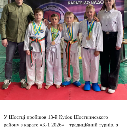
У Шостці пройшов 13-й Кубок Шосткинського
району з карате «К-1 2026» – традиційний турнір, з