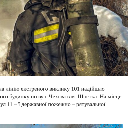
 на лінію екстреного виклику 101 надійшло
го будинку по вул. Чехова в м. Шостка. На місце
аул 11 – ї державної пожежно – рятувальної