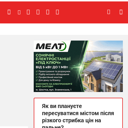
Як ви плануєте
пересуватися містом після
різкого стрибка цін на
пальне?