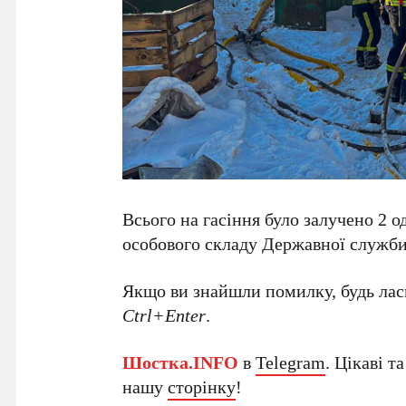
Всього на гасіння було залучено 2 о
особового складу Державної служби
Якщо ви знайшли помилку, будь ласк
Ctrl+Enter
.
Шостка.INFO
в
Telegram
. Цікаві т
нашу
сторінку
!