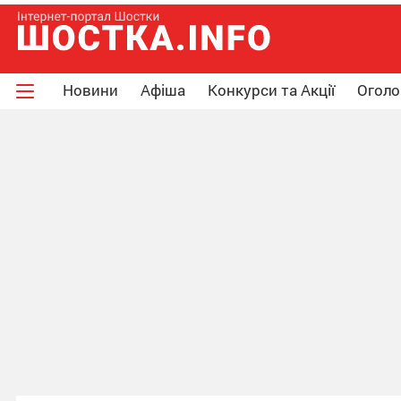
Новини
Афіша
Конкурси та Акції
Огол