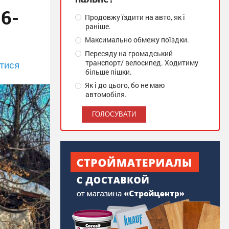
86-
Продовжу їздити на авто, як і
раніше.
Максимально обмежу поїздки.
Пересяду на громадський
транспорт/ велосипед. Ходитиму
тися
більше пішки.
Як і до цього, бо не маю
автомобіля.