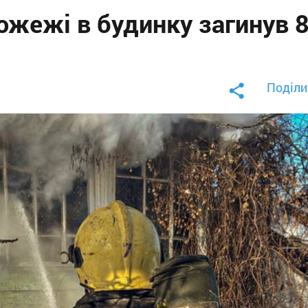
ожежі в будинку загинув 
Поділи