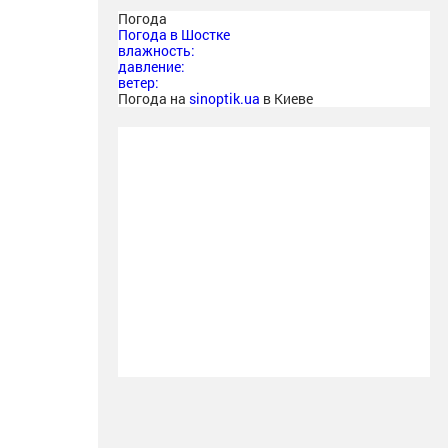
Погода
Погода в
Шостке
влажность:
давление:
ветер:
Погода на
sinoptik.ua
в Киеве