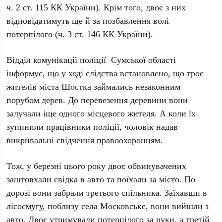
ч. 2 ст. 115 КК України). Крім того, двоє з них
відповідатимуть ще й за позбавлення волі
потерпілого (ч. 3 ст. 146 КК України).
Відділ комунікації поліції Сумської області
інформує, що у ході слідства встановлено, що троє
жителів міста Шостка займались незаконним
порубом дерев. До перевезення деревини вони
залучали іще одного місцевого жителя. А коли їх
зупинили працівники поліції, чоловік надав
викривальні свідчення правоохоронцям.
Тож, у березні цього року двоє обвинувачених
заштовхали свідка в авто та поїхали за місто. По
дорозі вони забрали третього спільника. Заїхавши в
лісосмугу, поблизу села Московське, вони вийшли з
авто. Двоє утримували потерпілого за руки, а третій