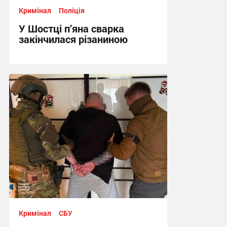
Кримінал
Поліція
У Шостці п’яна сварка
закінчилася різаниною
18:37, 28.07.2026
Кримінал
СБУ