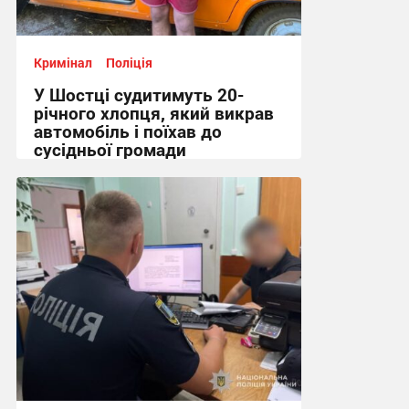
Кримінал
Поліція
У Шостці судитимуть 20-
річного хлопця, який викрав
автомобіль і поїхав до
сусідньої громади
12:46 вчора