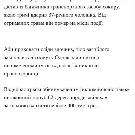
дістав із багажника транспортного засобу сокиру,
якою тричі вдарив 37-річного чоловіка. Від
отриманих травм він помер на місці події.
Аби приховати сліди злочину, тіло загиблого
закопали в лісосмузі. Однак залишитися
непоміченими їм не вдалося, їх викрили
правоохоронці.
Водночас трьом обвинуваченим інкриміновано також
незаконний поруб 62 дерев породи «вільха»
загальною вартістю майже 400 тис. грн.