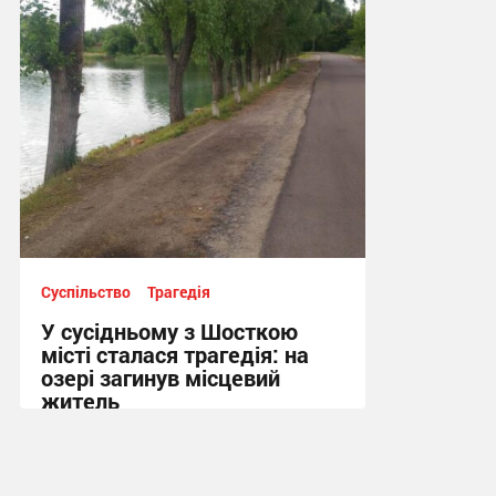
10:41 вчора
Суспільство
Трагедія
У сусідньому з Шосткою
місті сталася трагедія: на
озері загинув місцевий
житель
10:13 вчора