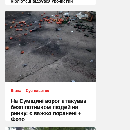
бібліотеці відбувся урочистий
культурно-мистецький захід + Фото
12:44 вчора
Війна
Суспільство
На Сумщині ворог атакував
безпілотником людей на
ринку: є важко поранені +
Фото