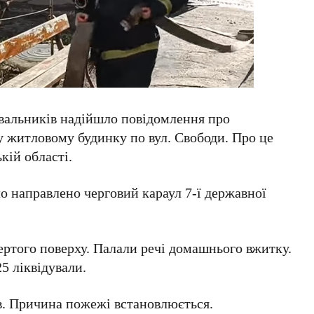
тувальників надійшло повідомлення про
 житловому будинку по вул. Свободи. Про це
ій області.
о направлено черговий караул 7-ї державної
вертого поверху. Палали речі домашнього вжитку.
5 ліквідували.
ав. Причина пожежі встановлюється.