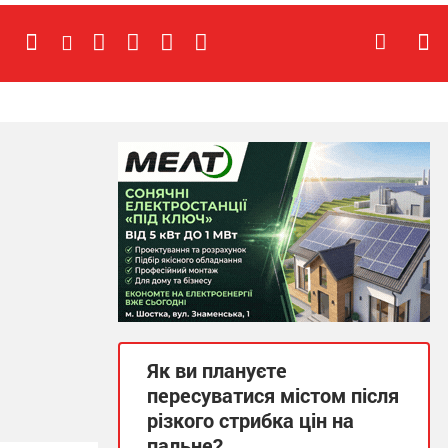
Як ви плануєте
пересуватися містом після
різкого стрибка цін на
пальне?