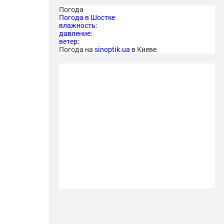
Погода
Погода в
Шостке
влажность:
давление:
ветер:
Погода на
sinoptik.ua
в Киеве