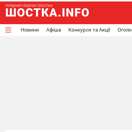
Новини
Афіша
Конкурси та Акції
Огол