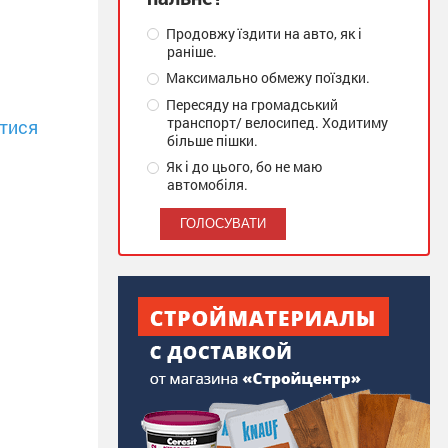
Продовжу їздити на авто, як і
раніше.
Максимально обмежу поїздки.
Пересяду на громадський
транспорт/ велосипед. Ходитиму
тися
більше пішки.
Як і до цього, бо не маю
автомобіля.