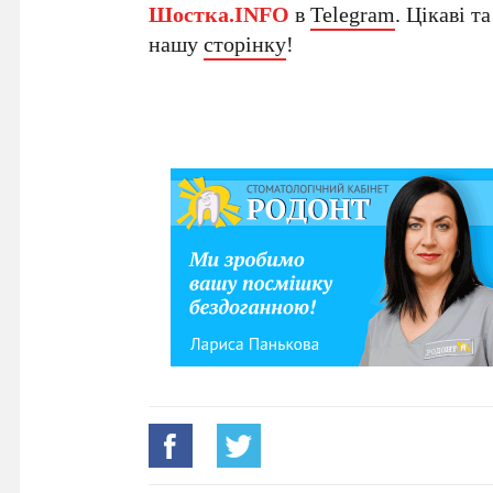
Шостка.INFO
в
Telegram
. Цікаві т
нашу
сторінку
!