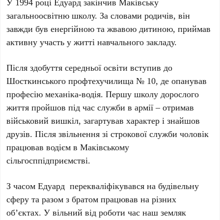
У 1994 році Едуард закінчив Маківську
загальноосвітню школу. За словами родичів, він
завжди був енергійною та жвавою дитиною, приймав
активну участь у житті навчального закладу.
Після здобуття середньої освіти вступив до
Шосткинського профтехучилища № 10, де опанував
професію механіка-водія. Першу школу дорослого
життя пройшов під час служби в армії – отримав
військовий вишкіл, загартував характер і знайшов
друзів. Після звільнення зі строкової служби чоловік
працював водієм в Маківському
сільгосппідприємстві.
З часом Едуард перекваліфікувався на будівельну
сферу та разом з братом працював на різних
об’єктах. У вільний від роботи час наш земляк