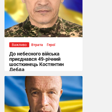
Важливо
Втрата
Герої
До небесного війська
приєднався 49-річний
шосткинець Костянтин
Дебда
20:52, 22.07.2026