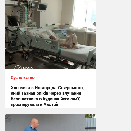
09:54 сьогодні
Суспільство
Хлопчика з Новгорода-Сіверського,
який зазнав опіків через влучання
безпілотника в будинок його сім’ї,
прооперували в Австрії
15:44 вчора