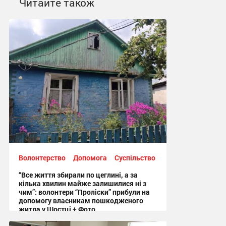
Читайте також
Волонтерство
Допомога
Суспільство
“Все життя збирали по цеглині, а за
кілька хвилин майже залишилися ні з
чим”: волонтери “Проліски” прибули на
допомогу власникам пошкодженого
житла у Шостці + Фото