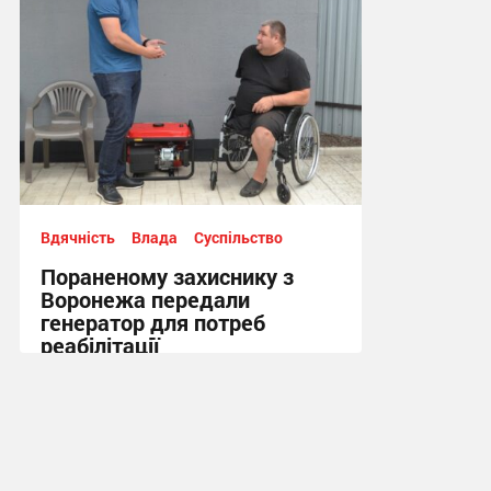
Вдячність
Влада
Суспільство
Пораненому захиснику з
Воронежа передали
генератор для потреб
реабілітації
12:21 вчора