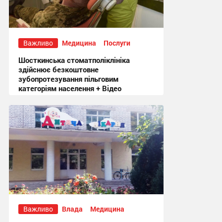
Важливо
Медицина
Послуги
Шосткинська стоматполіклініка
здійснює безкоштовне
зубопротезування пільговим
категоріям населення + Відео
18:58 вчора
Важливо
Влада
Медицина