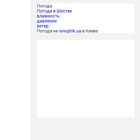
Погода
Погода в
Шостке
влажность:
давление:
ветер:
Погода на
sinoptik.ua
в Киеве