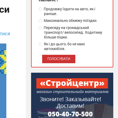
рси
Продовжу їздити на авто, як і
раніше.
Максимально обмежу поїздки.
Пересяду на громадський
транспорт/ велосипед. Ходитиму
тися
більше пішки.
Як і до цього, бо не маю
автомобіля.