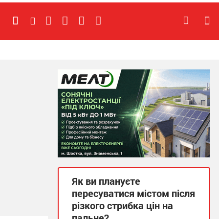
Як ви плануєте
пересуватися містом після
різкого стрибка цін на
пальне?