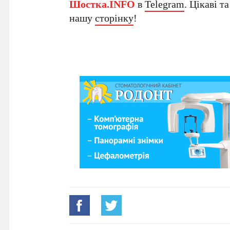
Шостка.INFO
в
Telegram
. Цікаві т
нашу
сторінку
!