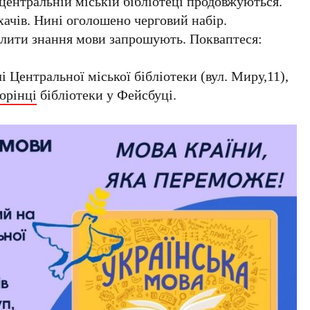
центральній міській бібліотеці продовжуються.
хачів. Нині оголошено черговий набір.
лити знання мови запрошують. Покваптеся:
 Центральної міської бібліотеки (вул. Миру,11),
орінці
бібліотеки у Фейсбуці.