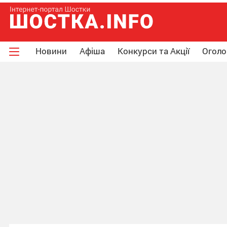
Новини
Афіша
Конкурси та Акції
Огол