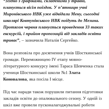
“Згідно з графіками, складеними у травні,
планується вісім поїздок. У п’ятницю учні
Миронівського НВК уже відвідали Мену, сьогодні
школярі Ковтунівського НВК поїдуть до Мезина.
Протягом червня планується проведення 33 таких
екскурсій, і прийом пропозицій від закладів освіти
триває”
, – зазначила Наталія Сергейко.
Вона розповіла про досягнення учнів Шосткинської
громади. Переможницею IV етапу мовно-
літературного конкурсу імені Тараса Шевченка стала
учениця Шосткинської школи №1
Злата
Коновалова
, яка посіла І місце.
Під час наради також порушили питання підготовки
закладів освіти до опалювального сезону. У одній із
шкіл вже провели пусконалагоджувальні роботи