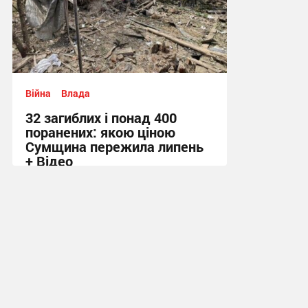
Війна
Влада
32 загиблих і понад 400
поранених: якою ціною
Сумщина пережила липень
+ Відео
11:58 сьогодні