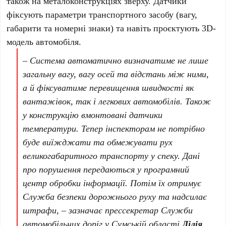
також на металоконструкціях зверху. Датчики
фіксують параметри транспортного засобу (вагу,
габарити та номерні знаки) та навіть проєктують 3D-
модель автомобіля.
–
Система автоматично визначатиме не лише
загальну вагу, вагу осей та відстань між ними,
а й фіксуватиме перевищення швидкості як
вантажівок, так і легкових автомобілів. Також
у конструкцію вмонтовані датчики
температури. Тепер інспекторам не потрібно
буде виїжджати та обмежувати рух
великогабаритного транспорту у спеку. Дані
про порушення передаються у програмний
центр обробки інформації. Потім їх отримує
Служба безпеки дорожнього руху та надсилає
штрафи
, – зазначає прессекретар Служби
автомобільних доріг у Сумській області
Лілія