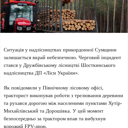
Ситуація у надлісництвах прикордонної Сумщини
залишається вкрай небезпечною. Черговий інцидент
стався у Дружбівському лісництві Шосткинського
надлісництва ДП «Ліси України».
Як повідомили у Північному лісовому офісі,
тракторист виконував роботи з трелювання деревини
та рухався дорогою між населеними пунктами Хутір-
Михайлівський та Дорошівка. У цей момент
безпосередньо за трактором впав та вибухнув
ворожий FPV-дрон.