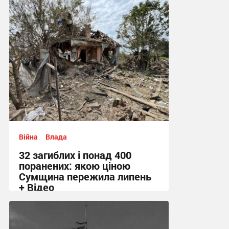
Війна
Влада
32 загиблих і понад 400
поранених: якою ціною
Сумщина пережила липень
+ Відео
11:58 сьогодні