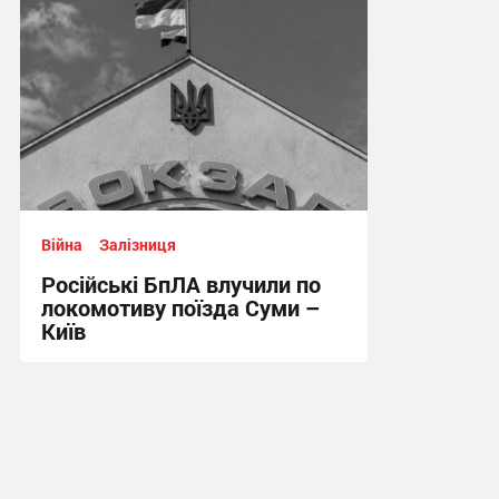
Війна
Залізниця
Російські БпЛА влучили по
локомотиву поїзда Суми –
Київ
11:11 сьогодні