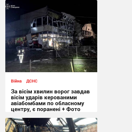
Війна
ДСНС
За вісім хвилин ворог завдав
вісім ударів керованими
авіабомбами по обласному
центру, є поранені + Фото
09:18 сьогодні