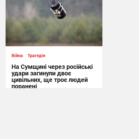
Війна
Трагедія
На Сумщині через російські
удари загинули двоє
цивільних, ще троє людей
поранені
14:12 вчора