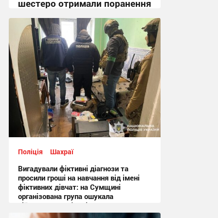
шестеро отримали поранення
+ Фото
08:19 сьогодні
Поліція
Шахраї
Вигадували фіктивні діагнози та
просили гроші на навчання від імені
фіктивних дівчат: на Сумщині
організована група ошукала
військовослужбовців на понад
мільйон гривень