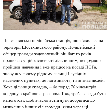
Це вже восьма поліцейська станція, що з’явилася на
території Шосткинського району. Поліцейський
офіцер громади задоволений: він багато років
працював у цій місцевості дільничним, нещодавно
пройшов навчання і вже працює на посаді ПОГа,
знову ж у своєму рідному селищі і сусідніх
населених пунктах, де його знають, і він знає людей.
Хоча дільниця складна, – бо поряд 76 кілометрів
кордону з країною агресором. Тож, треба завжди бути
напоготові, щоб вчасно встигнути добратися до
мешканців інших сіл громади, яким через ці