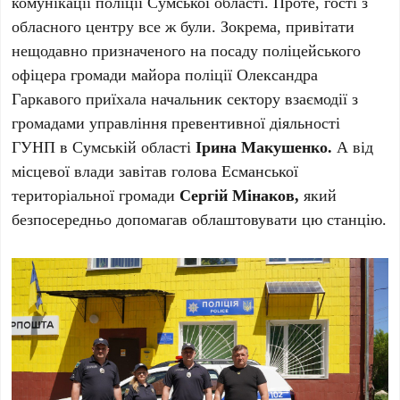
комунікації поліції Сумської області. Проте, гості з
обласного центру все ж були. Зокрема, привітати
нещодавно призначеного на посаду поліцейського
офіцера громади майора поліції Олександра
Гаркавого приїхала начальник сектору взаємодії з
громадами управління превентивної діяльності
ГУНП в Сумській області
Ірина Макушенко.
А від
місцевої влади завітав голова Есманської
територіальної громади
Сергій Мінаков,
який
безпосередньо допомагав облаштовувати цю станцію.