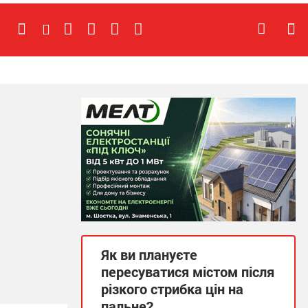
Як ви плануєте
пересуватися містом після
різкого стрибка цін на
пальне?