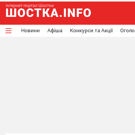
Новини
Афіша
Конкурси та Акції
Огол