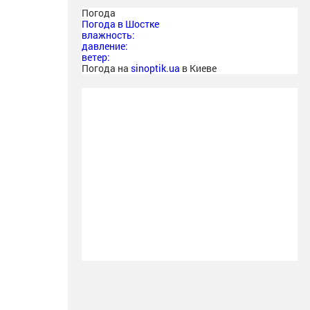
Погода
Погода в
Шостке
влажность:
давление:
ветер:
Погода на
sinoptik.ua
в Киеве