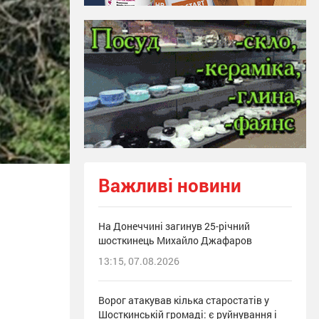
Важливі новини
На Донеччині загинув 25-річний
шосткинець Михайло Джафаров
13:15, 07.08.2026
Ворог атакував кілька старостатів у
Шосткинській громаді: є руйнування і