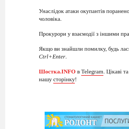
Унаслідок атаки окупантів поранено 
чоловіка.
Прокурори у взаємодії з іншими пр
Якщо ви знайшли помилку, будь ласк
Ctrl+Enter
.
Шостка.INFO
в
Telegram
. Цікаві т
нашу
сторінку
!