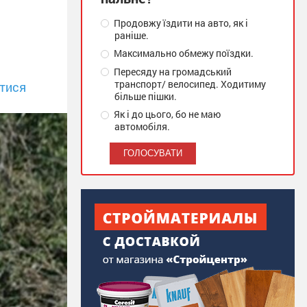
Продовжу їздити на авто, як і
раніше.
Максимально обмежу поїздки.
Пересяду на громадський
транспорт/ велосипед. Ходитиму
тися
більше пішки.
Як і до цього, бо не маю
автомобіля.