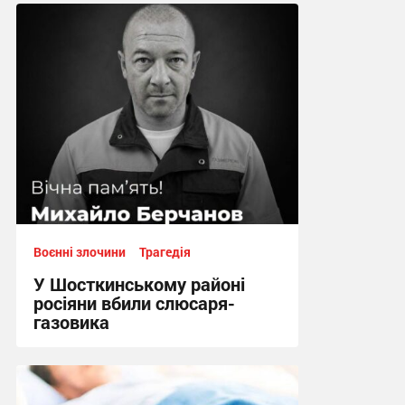
Воєнні злочини
Трагедія
У Шосткинському районі
росіяни вбили слюсаря-
газовика
14:58, 1.08.2026