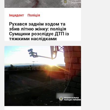
Інцидент
Поліція
Рухався заднім ходом та
збив літню жінку: поліція
Сумщини розслідує ДТП із
тяжкими наслідками
10:20, 10.07.2026