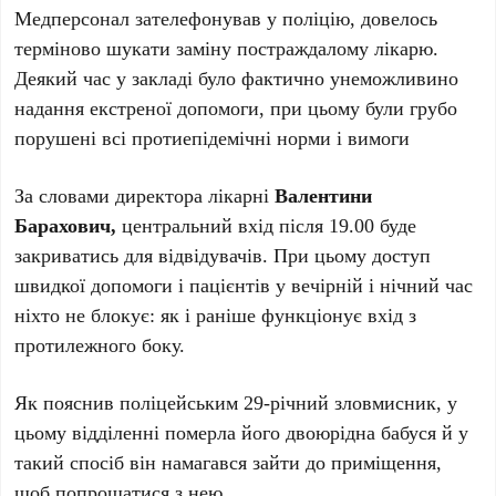
Медперсонал зателефонував у поліцію, довелось
терміново шукати заміну постраждалому лікарю.
Деякий час у закладі було фактично унеможливино
надання екстреної допомоги, при цьому були грубо
порушені всі протиепідемічні норми і вимоги
За словами директора лікарні
Валентини
Барахович,
центральний вхід після 19.00 буде
закриватись для відвідувачів. При цьому доступ
швидкої допомоги і пацієнтів у вечірній і нічний час
ніхто не блокує: як і раніше функціонує вхід з
протилежного боку.
Як пояснив поліцейським 29-річний зловмисник, у
цьому відділенні померла його двоюрідна бабуся й у
такий спосіб він намагався зайти до приміщення,
щоб попрощатися з нею.