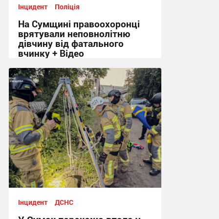
Інцидент
Поліція
На Сумщині правоохоронці
врятували неповнолітню
дівчину від фатального
вчинку + Відео
17:04, 15.06.2026
Інцидент
ДСНС