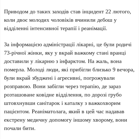
Приводом до таких заходів став інцидент 22 лютого,
коли двоє молодих чоловіків вчинили дебош у
відділенні інтенсивної терапії і реанімації.
За інформацією адміністрації лікарні, це були родичі
73-річної жінки, яку у вкрай важкому стані вранці
доставили у лікарню з інфарктом. На жаль, вона
померла. Молоді люди, які прибігли близько 9 вечора,
були вкрай збуджені і агресивні, погрожували
розправою. Вони забігли через терапію, де зараз
розташоване ковідне відділення, по дорозі грубо
штовхнувши санітарок і каталку з важкохворим
пацієнтом. Реаніматолага, який в цей час надавав
екстрену медичну допомогу іншому хворому, вони
почали бити.