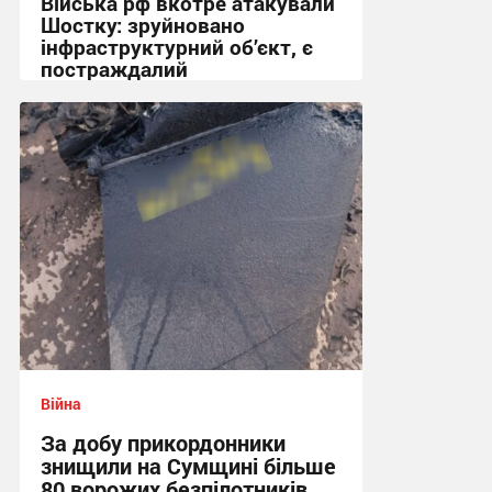
Війська рф вкотре атакували
Шостку: зруйновано
інфраструктурний об’єкт, є
постраждалий
18:50 сьогодні
Війна
За добу прикордонники
знищили на Сумщині більше
80 ворожих безпілотників