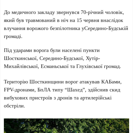
До медичного закладу звернувся 70-річний чоловік,
який був травмований в ніч на 15 червня внаслідок
влучання ворожого безпілотника уСередино-Будській
громаді.
Під ударами ворога були населені пункти
Шосткинської, Середино-Будської, Хутір-
Михайлівської, Есманьської та Глухівської громад.
Територію Шосткинщини ворог атакував КАБами,
FPV-дронами, БпЛА типу “Шахед”, здійснив скид
вибухових пристроїв з дронів та артилерійські
обстріли.