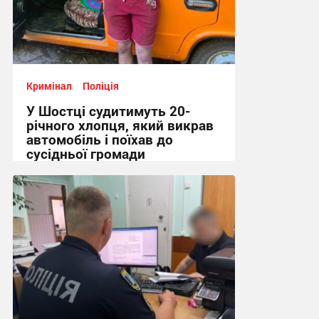
Кримінал
Поліція
У Шостці судитимуть 20-
річного хлопця, який викрав
автомобіль і поїхав до
сусідньої громади
12:46, 6.08.2026