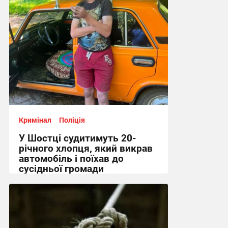
Кримінал
Поліція
У Шостці судитимуть 20-
річного хлопця, який викрав
автомобіль і поїхав до
сусідньої громади
12:46 вчора