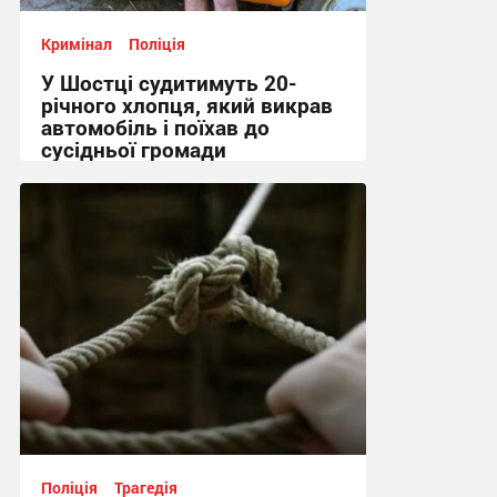
Кримінал
Поліція
У Шостці судитимуть 20-
річного хлопця, який викрав
автомобіль і поїхав до
сусідньої громади
12:46 вчора
Поліція
Трагедія