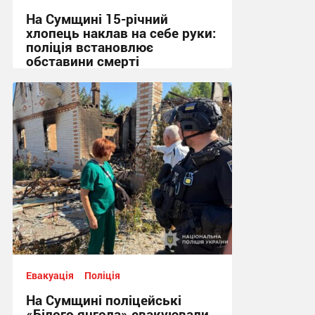
На Сумщині 15-річний
хлопець наклав на себе руки:
поліція встановлює
обставини смерті
10:34, 5.08.2026
Евакуація
Поліція
На Сумщині поліцейські
«Білого янгола» евакуювали