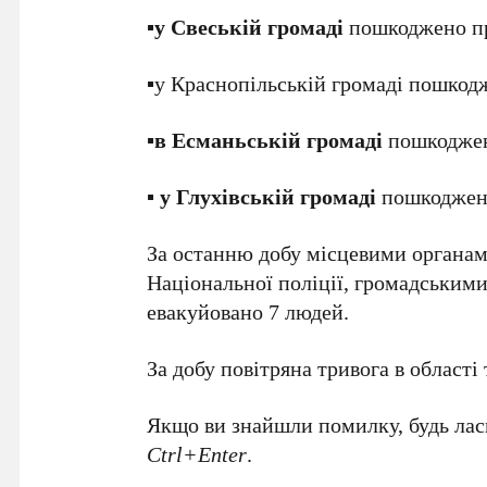
▪️у Свеській громаді
пошкоджено пр
▪️у Краснопільській громаді пошкод
▪️в Есманьській громаді
пошкоджен
▪️ у Глухівській громаді
пошкоджено
За останню добу місцевими органам
Національної поліції, громадським
евакуйовано 7 людей.
За добу повітряна тривога в області
Якщо ви знайшли помилку, будь ласк
Ctrl+Enter
.