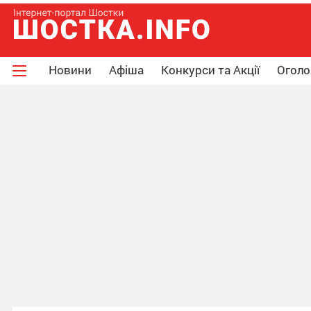
Новини
Афіша
Конкурси та Акції
Огол