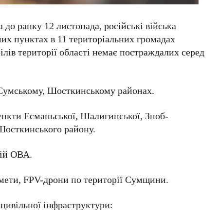
 до ранку 12 листопада, російські війська
них пунктах в 11 територіальних громадах
ілів території області немає постраждалих серед
 Сумському, Шосткинському районах.
ункти Есманьської, Шалигинської, Зноб-
 Шосткинського району.
ій ОВА.
омети, FPV-дрони по території Сумщини.
цивільної інфраструктури: