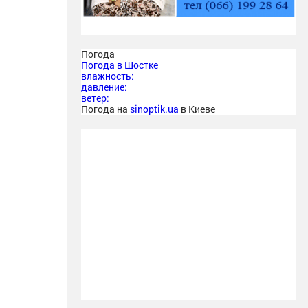
Погода
Погода в
Шостке
влажность:
давление:
ветер:
Погода на
sinoptik.ua
в Киеве