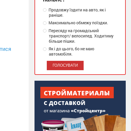
Продовжу їздити на авто, як і
раніше.
Максимально обмежу поїздки.
Пересяду на громадський
транспорт/ велосипед. Ходитиму
більше пішки.
тися
Як і до цього, бо не маю
автомобіля.