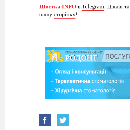
Шостка.INFO
в
Telegram
. Цікаві т
нашу
сторінку
!