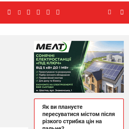
Як ви плануєте
пересуватися містом після
різкого стрибка цін на
пальне?