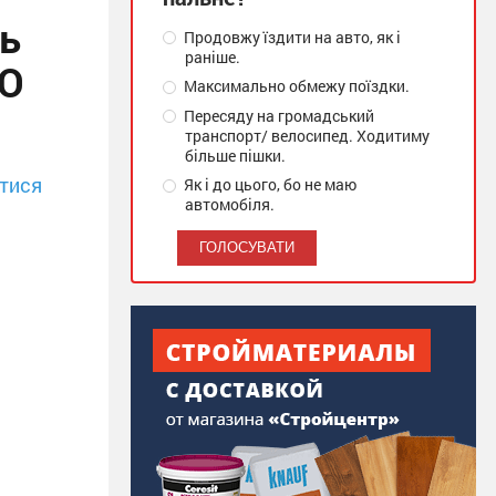
ь
Продовжу їздити на авто, як і
раніше.
НО
Максимально обмежу поїздки.
Пересяду на громадський
транспорт/ велосипед. Ходитиму
більше пішки.
тися
Як і до цього, бо не маю
автомобіля.