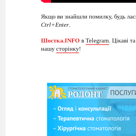
Якщо ви знайшли помилку, будь ласк
Ctrl+Enter
.
Шостка.INFO
в
Telegram
. Цікаві т
нашу
сторінку
!