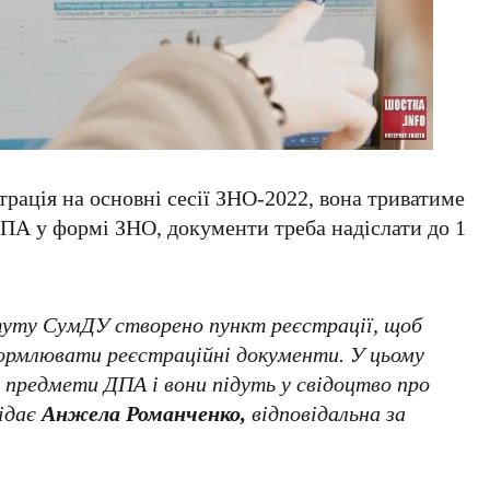
трація на основні сесії ЗНО-2022, вона триватиме
ДПА у формі ЗНО, документи треба надіслати до 1
уту СумДУ створено пункт реєстрації, щоб
рмлювати реєстраційні документи. У цьому
предмети ДПА і вони підуть у свідоцтво про
відає
Анжела Романченко,
відповідальна за