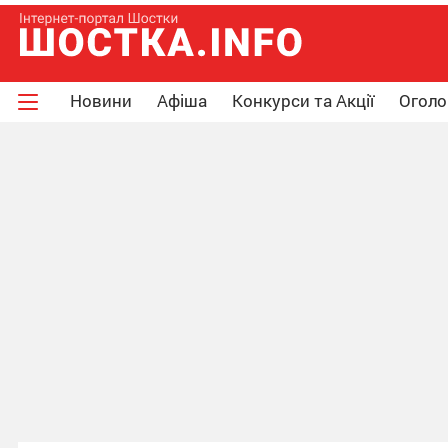
Новини
Афіша
Конкурси та Акції
Огол