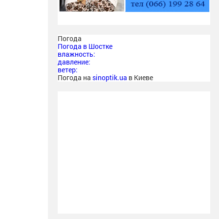
Погода
Погода в
Шостке
влажность:
давление:
ветер:
Погода на
sinoptik.ua
в Киеве