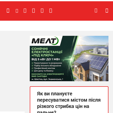
Як ви плануєте
пересуватися містом після
різкого стрибка цін на
пальне?