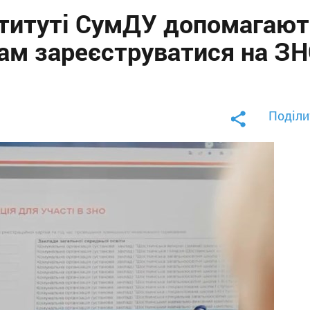
титуті СумДУ допомагают
там зареєструватися на З
Поділи