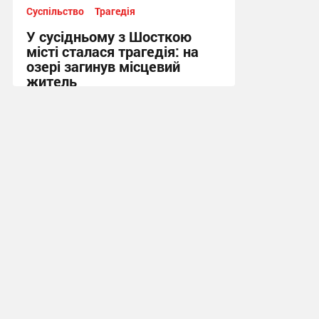
Суспільство
Трагедія
У сусідньому з Шосткою
місті сталася трагедія: на
озері загинув місцевий
житель
10:13, 7.08.2026