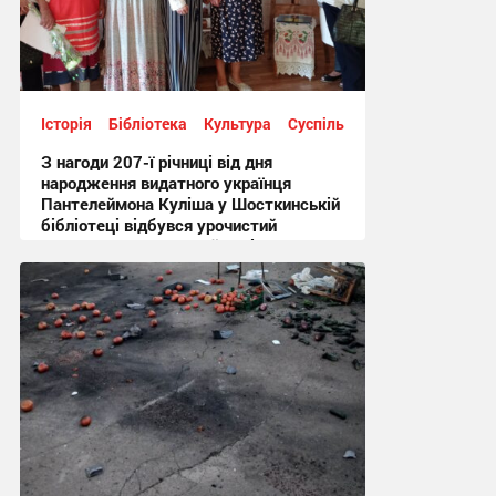
Історія
Бібліотека
Культура
Суспільство
З нагоди 207-ї річниці від дня
народження видатного українця
Пантелеймона Куліша у Шосткинській
бібліотеці відбувся урочистий
культурно-мистецький захід + Фото
12:44, 7.08.2026