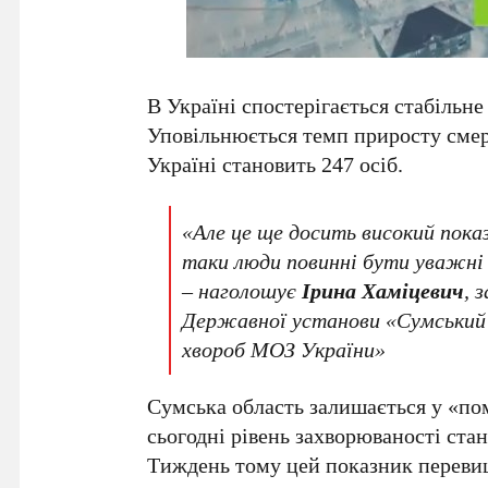
В Україні спостерігається стабільн
Уповільнюється темп приросту смер
Україні становить 247 осіб.
«Але це ще досить високий пока
таки люди повинні бути уважні
– наголошує
І
рина Хаміцевич
, 
Державної установи «Сумський
хвороб МОЗ України»
Сумська область залишається у «по
сьогодні рівень захворюваності стан
Тиждень тому цей показник перевищ