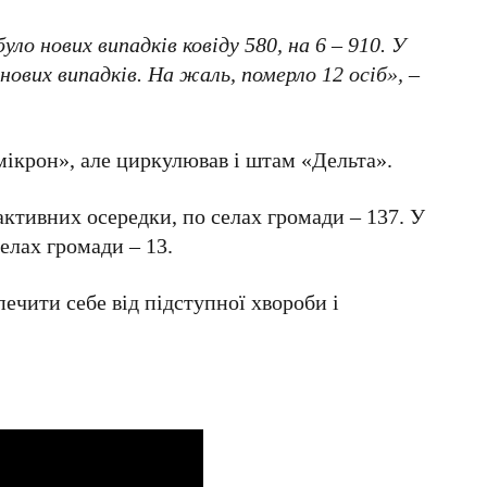
о нових випадків ковіду 580, на 6 – 910. У
ових випадків. На жаль, померло 12 осіб», –
мікрон», але циркулював і штам «Дельта».
активних осередки, по селах громади – 137. У
елах громади – 13.
ечити себе від підступної хвороби і