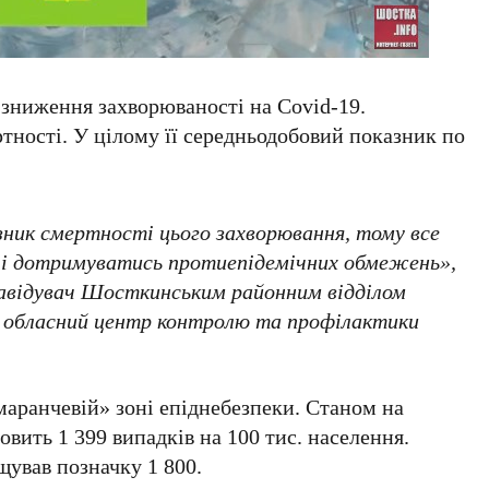
е зниження захворюваності на Covid-19.
тності. У цілому її середньодобовий показник по
зник смертності цього захворювання, тому все
 і дотримуватись протиепідемічних обмежень»,
завідувач Шосткинським районним відділом
 обласний центр контролю та профілактики
маранчевій» зоні епіднебезпеки. Станом на
овить 1 399 випадків на 100 тис. населення.
ував позначку 1 800.