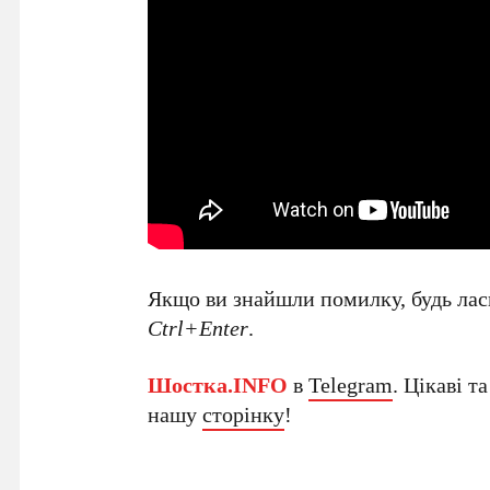
Якщо ви знайшли помилку, будь ласк
Ctrl+Enter
.
Шостка.INFO
в
Telegram
. Цікаві т
нашу
сторінку
!