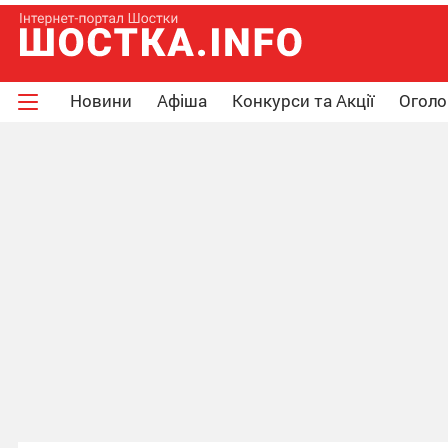
Новини
Афіша
Конкурси та Акції
Огол