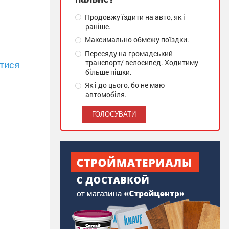
Продовжу їздити на авто, як і
раніше.
Максимально обмежу поїздки.
Пересяду на громадський
транспорт/ велосипед. Ходитиму
тися
більше пішки.
Як і до цього, бо не маю
автомобіля.