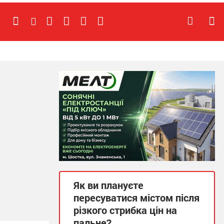
Як ви плануєте
пересуватися містом після
різкого стрибка цін на
пальне?