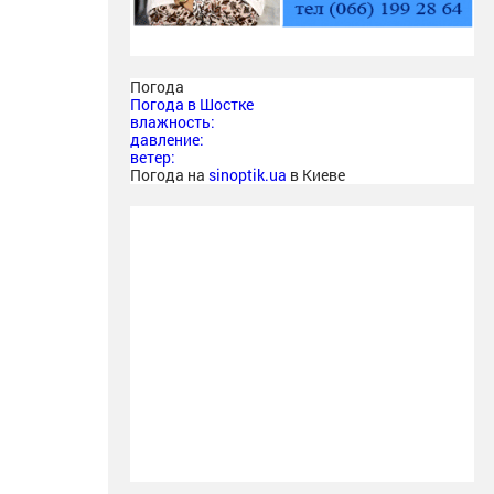
Погода
Погода в
Шостке
влажность:
давление:
ветер:
Погода на
sinoptik.ua
в Киеве