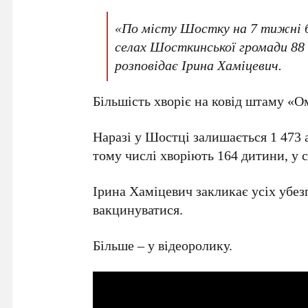
«По місту Шостку на 7 тижні бул
селах Шосткинської громади 88 н
розповідає Ірина Хаміцевич.
Більшість хворіє на ковід штаму «О
Наразі у Шостці залишається 1 473 
тому числі хворіють 164 дитини, у с
Ірина Хаміцевич закликає усіх убезп
вакцинуватися.
Більше – у відеоролику.