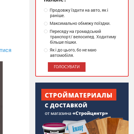
Продовжу їздити на авто, як і
раніше.
Максимально обмежу поїздки.
Пересяду на громадський
транспорт/ велосипед. Ходитиму
більше пішки.
тися
Як і до цього, бо не маю
автомобіля.