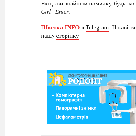
Якщо ви знайшли помилку, будь ласк
Ctrl+Enter
.
Шостка.INFO
в
Telegram
. Цікаві т
нашу
сторінку
!