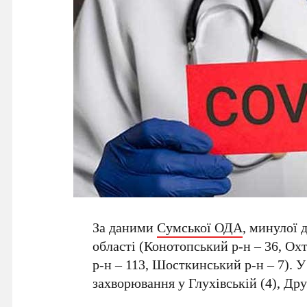
За даними
Сумської ОДА
, минулої
області (Конотопський р-н – 36, Ох
р-н – 113, Шосткинський р-н – 7).
захворювання у Глухівській (4), Дру