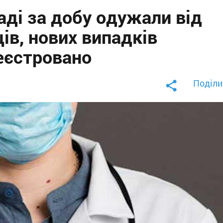
ді за добу одужали від
ів, нових випадків
еєстровано
Поділи