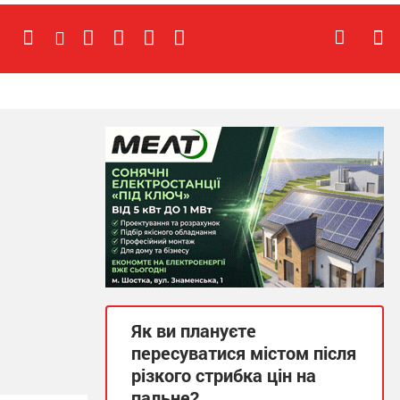
Як ви плануєте
пересуватися містом після
різкого стрибка цін на
пальне?