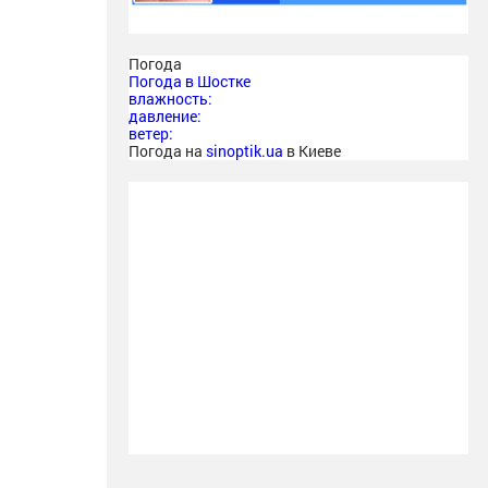
Погода
Погода в
Шостке
влажность:
давление:
ветер:
Погода на
sinoptik.ua
в Киеве