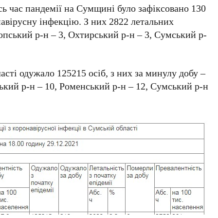
есь час пандемії на Сумщині було зафіксовано 130
авірусну інфекцію. З них 2822 летальних
опський р-н – 3, Охтирський р-н – 3, Сумський р-
асті одужало 125215 осіб, з них за минулу добу –
ький р-н – 10, Роменський р-н – 12, Сумський р-н