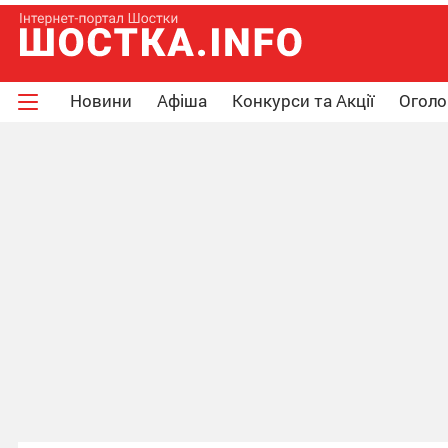
Новини
Афіша
Конкурси та Акції
Огол