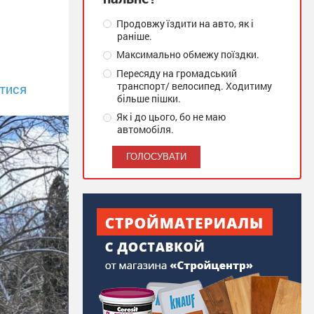
Продовжу їздити на авто, як і
раніше.
Максимально обмежу поїздки.
Пересяду на громадський
транспорт/ велосипед. Ходитиму
тися
більше пішки.
Як і до цього, бо не маю
автомобіля.