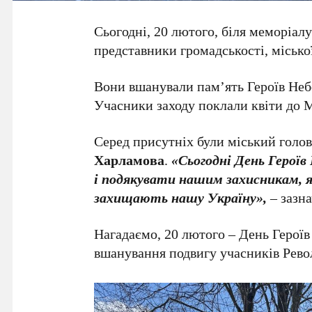
Сьогодні, 20 лютого, біля меморіал
представники громадськості, міської
Вони вшанували пам’ять Героїв Неб
Учасники заходу поклали квіти до 
Серед присутніх були міський голо
Харламова
.
«Сьогодні День Герої
і подякувати нашим захисникам, як
захищають нашу Україну»,
– зазн
Нагадаємо, 20 лютого – День Героїв 
вшанування подвигу учасників Револ