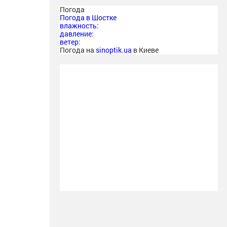
Погода
Погода в
Шостке
влажность:
давление:
ветер:
Погода на
sinoptik.ua
в Киеве