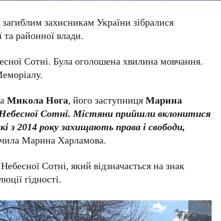
у загиблим захисникам України зібралися
 та районної влади.
есної Сотні. Була оголошена хвилина мовчання.
Меморіалу.
ва
Микола Нога
, його заступниця
Марина
в Небесної Сотні. Містяни прийшли вклонитися
і з 2014 року захищають права і свободи,
ачила Марина Харламова.
Небесної Сотні, який відзначається на знак
юції гідності.