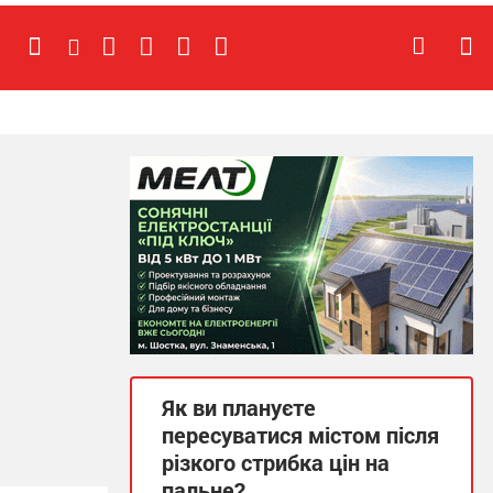
Як ви плануєте
пересуватися містом після
різкого стрибка цін на
пальне?