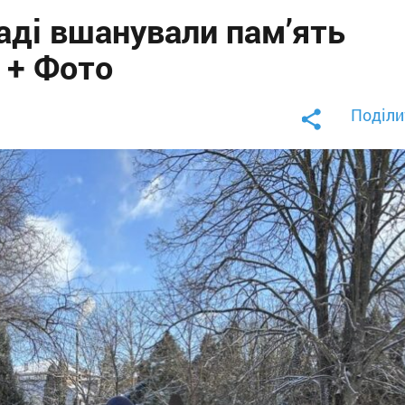
аді вшанували пам’ять
і + Фото
Поділи