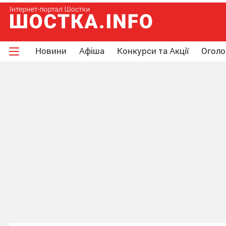
Новини
Афіша
Конкурси та Акції
Огол