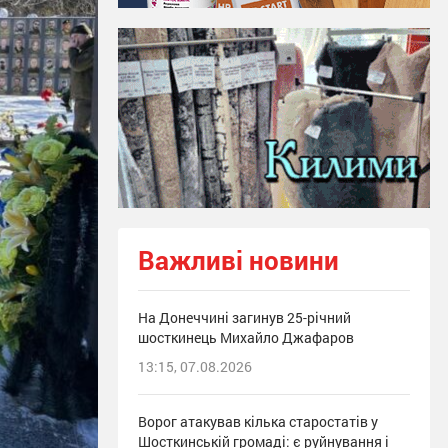
Важливі новини
На Донеччині загинув 25-річний
шосткинець Михайло Джафаров
13:15, 07.08.2026
Ворог атакував кілька старостатів у
Шосткинській громаді: є руйнування і