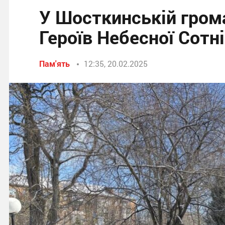
У Шосткинській гром
Героїв Небесної Сотн
Пам'ять
12:35, 20.02.2025