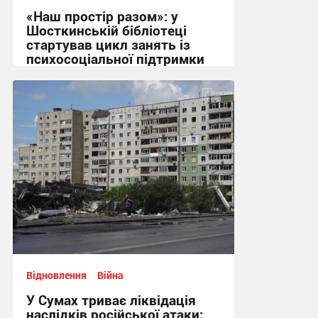
«Наш простір разом»: у
Шосткинській бібліотеці
стартував цикл занять із
психосоціальної підтримки
11:01, 30.07.2026
Відновлення
Війна
У Сумах триває ліквідація
наслідків російської атаки: