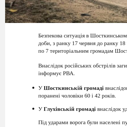
Безпекова ситуація в Шосткинськом
доби, з ранку 17 червня до ранку 18 
по 7 територіальним громадам Шост
Внаслідок російських обстрілів заг
інформує РВА.
У
Шосткинській громаді
внаслідо
поранені чоловіки 60 і 42 років.
У
Глухівській громаді
внаслідок у
Під ударами ворога були населені п