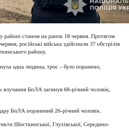
у районі станом на ранок 18 червня. Протягом
червня, російські війська здійснили 37 обстрілів
кинського району.
инула одна людина, троє – було поранено,
к влучання БпЛА загинув 68-річний чоловік,
дару БпЛА поранений 26-річний чоловік.
ункти Шосткинської, Глухівської, Середино-