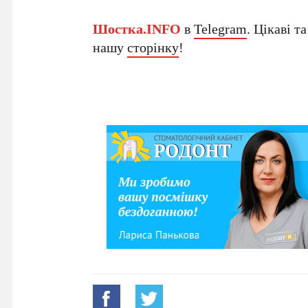
Шостка.INFO
в
Telegram
. Цікаві т
нашу
сторінку
!