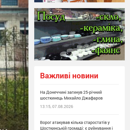
Важливі новини
На Донеччині загинув 25-річний
шосткинець Михайло Джафаров
13:15, 07.08.2026
Ворог атакував кілька старостатів у
Шосткинській громаді: є руйнування і