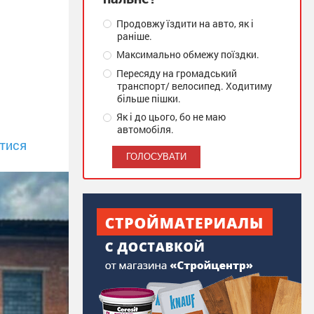
Продовжу їздити на авто, як і
раніше.
Максимально обмежу поїздки.
Пересяду на громадський
транспорт/ велосипед. Ходитиму
більше пішки.
Як і до цього, бо не маю
автомобіля.
тися