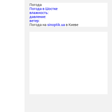
Погода
Погода в
Шостке
влажность:
давление:
ветер:
Погода на
sinoptik.ua
в Киеве