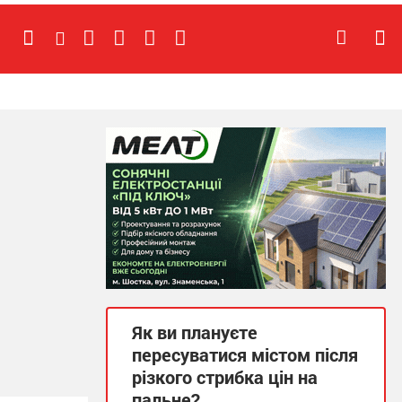
Як ви плануєте
пересуватися містом після
різкого стрибка цін на
пальне?