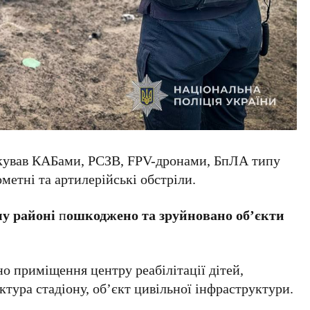
кував КАБами, РСЗВ, FPV-дронами, БпЛА типу
метні та артилерійські обстріли.
у районі
п
ошкоджено та зруйновано об’єкти
 приміщення центру реабілітації дітей,
ктура стадіону, об’єкт цивільної інфраструктури.