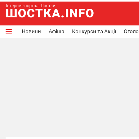
Новини
Афіша
Конкурси та Акції
Огол