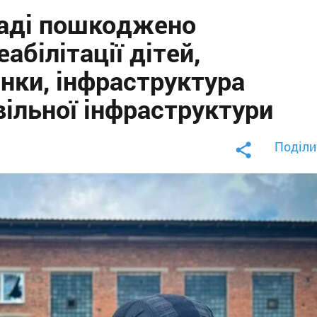
маді пошкоджено
абілітації дітей,
нки, інфраструктура
вільної інфраструктури
Поділи