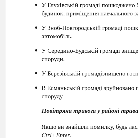
У Глухівській громаді пошкоджено 
будинок, приміщення навчального з
У Зноб-Новгородській громаді пош
автомобіль.
У Середино-Будській громаді знище
споруди.
У Березівській громадізнищено госп
В Есманьській громаді зруйновано 
споруду.
Повітряна тривога у районі тривал
Якщо ви знайшли помилку, будь ласк
Ctrl+Enter
.