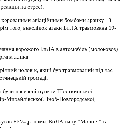
реакція на стрес).
у керованими авіаційними бомбами зранку 18
Крім того, внаслідок атаки БпЛА травмована 19-
учання ворожого БпЛА в автомобіль (молоковоз)
річна жінка.
річний чоловік, який був травмований під час
стянецькій громаді.
а були населені пункти Шосткинської,
тір-Михайлівської, Зноб-Новгородської,
ував FPV-дронами, БпЛА типу “Молнія” та