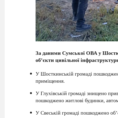
За даними Сумської ОВА у Шост
об’єкти цивільної інфраструктур
У Шосткинській громаді пошкоджено
приміщення.
У Глухівській громаді знищено при
пошкоджено житлові будинки, автом
У Свеській громаді пошкоджено об’