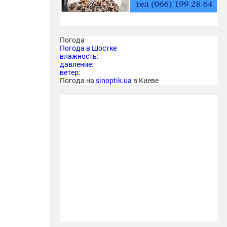
Погода
Погода в
Шостке
влажность:
давление:
ветер:
Погода на
sinoptik.ua
в Киеве