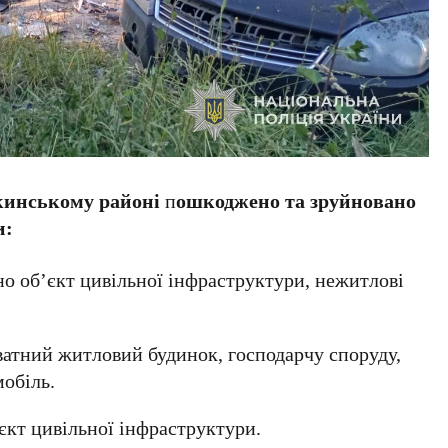
кинському районі
п
ошкоджено та зруйновано
и:
 об’єкт цивільної інфраструктури, нежитлові
ватний житловий будинок, господарчу споруду,
обіль.
єкт цивільної інфраструктури.