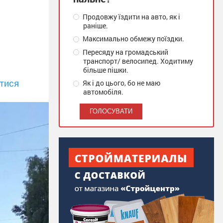
Продовжу їздити на авто, як і
раніше.
Максимально обмежу поїздки.
Пересяду на громадський
транспорт/ велосипед. Ходитиму
більше пішки.
тися
Як і до цього, бо не маю
автомобіля.