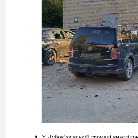
У Дубов’язівській громаді внаслідо