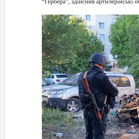
“Гербера”, здійснив артилерійські о