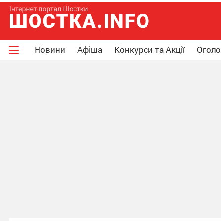
Новини
Афіша
Конкурси та Акції
Огол