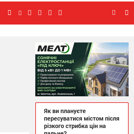
Як ви плануєте
пересуватися містом після
різкого стрибка цін на
пальне?