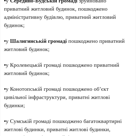
▪️у
Середино-Будській громаді
зруйновано
приватний житловий будинок, пошкоджено
адміністративну будівлю, приватний житловий
будинок;
▪️у
Шалигинській громаді
пошкоджено приватний
житловий будинок;
▪️у Кролевецькій громаді пошкоджено приватний
житловий будинок;
▪️у Конотопській громаді пошкоджено об’єкт
цивільної інфраструктури, приватні житлові
будинки;
▪️у Сумській громаді пошкоджено багатоквартирні
житлові будинки, приватні житлові будинки,