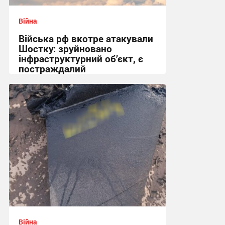
Війна
Війська рф вкотре атакували
Шостку: зруйновано
інфраструктурний об’єкт, є
постраждалий
18:50 вчора
Війна