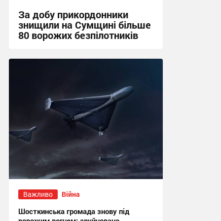
За добу прикордонники
знищили на Сумщині більше
80 ворожих безпілотників
13:52 вчора
Важливо
Війна
Шосткинська громада знову під
ворожим вогнем: зруйновано