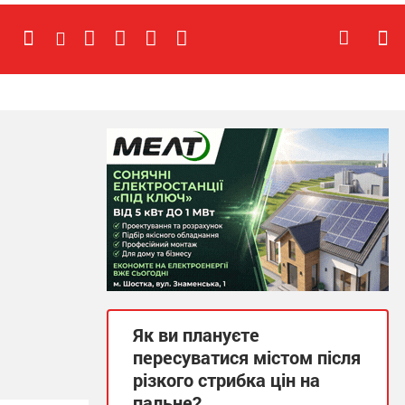
Як ви плануєте
пересуватися містом після
різкого стрибка цін на
пальне?