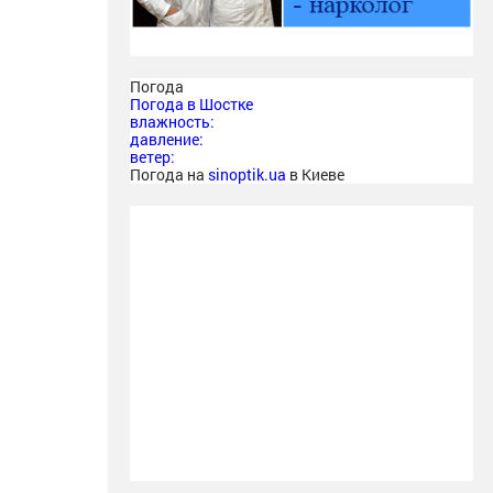
Погода
Погода в
Шостке
влажность:
давление:
ветер:
Погода на
sinoptik.ua
в Киеве