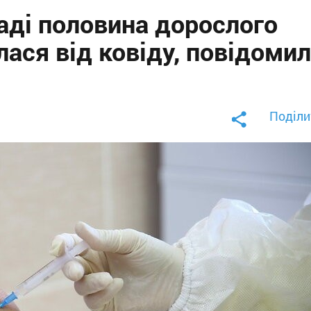
аді половина дорослого
ася від ковіду, повідоми
Поділи