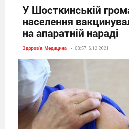
У Шосткинській гром
населення вакцинувал
на апаратній нараді
Здоров'я
,
Медицина
08:57, 6.12.2021