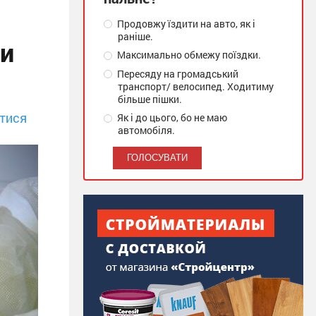
Продовжу їздити на авто, як і
раніше.
ли
Максимально обмежу поїздки.
Пересяду на громадський
транспорт/ велосипед. Ходитиму
більше пішки.
тися
Як і до цього, бо не маю
автомобіля.