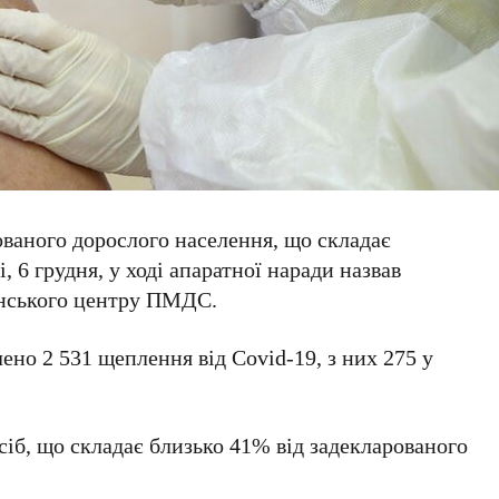
рованого дорослого населення, що складає
 6 грудня, у ході апаратної наради назвав
нського центру ПМДС.
но 2 531 щеплення від Covid-19, з них 275 у
іб, що складає близько 41% від задекларованого