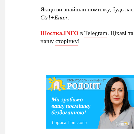
Якщо ви знайшли помилку, будь ласк
Ctrl+Enter
.
Шостка.INFO
в
Telegram
. Цікаві т
нашу
сторінку
!