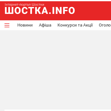
Новини
Афіша
Конкурси та Акції
Огол