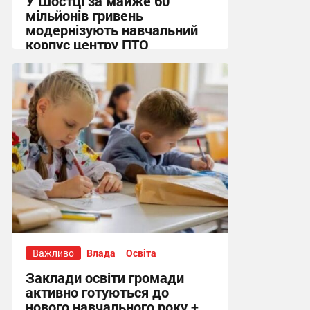
У Шостці за майже 60
мільйонів гривень
модернізують навчальний
корпус центру ПТО
15:07, 5.08.2026
Важливо
Влада
Освіта
Заклади освіти громади
активно готуються до
нового навчального року +