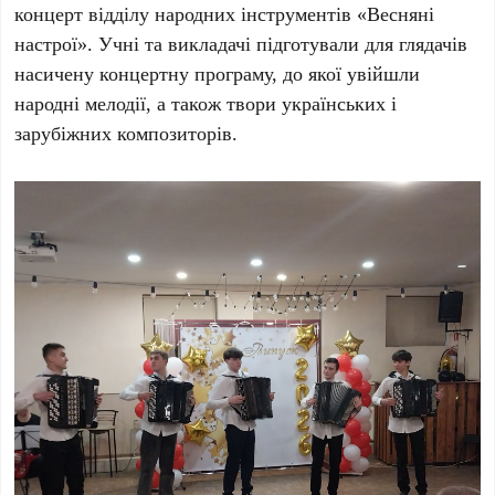
концерт відділу народних інструментів «Весняні
настрої». Учні та викладачі підготували для глядачів
насичену концертну програму, до якої увійшли
народні мелодії, а також твори українських і
зарубіжних композиторів.