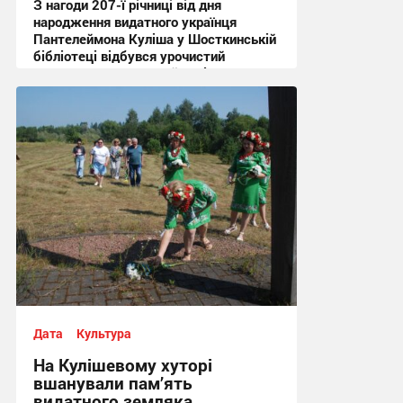
З нагоди 207-ї річниці від дня
народження видатного українця
Пантелеймона Куліша у Шосткинській
бібліотеці відбувся урочистий
культурно-мистецький захід + Фото
12:44 вчора
Дата
Культура
На Кулішевому хуторі
вшанували пам’ять
видатного земляка