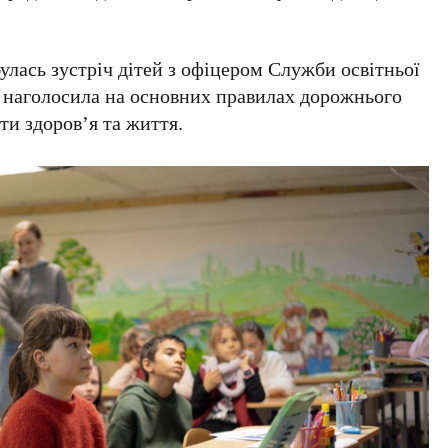
лась зустріч дітей з офіцером Служби освітньої
 наголосила на основних правилах дорожнього
ти здоров’я та життя.