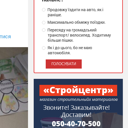
Продовжу їздити на авто, як і
раніше.
Максимально обмежу поїздки.
Пересяду на громадський
транспорт/ велосипед. Ходитиму
тися
більше пішки.
Як і до цього, бо не маю
автомобіля.