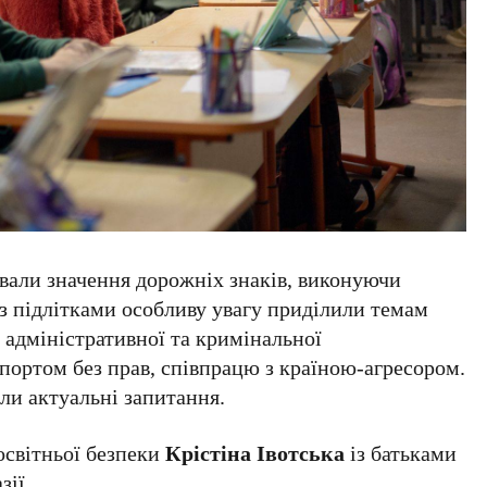
ували значення дорожніх знаків, виконуючи
и з підлітками особливу увагу приділили темам
, адміністративної та кримінальної
спортом без прав, співпрацю з країною-агресором.
или актуальні запитання.
освітньої безпеки
Крістіна Івотська
із батьками
зії.