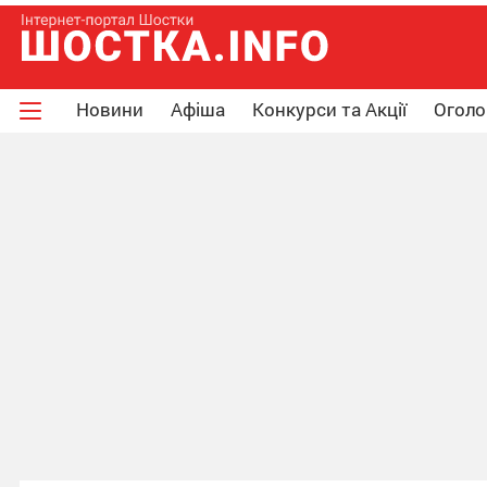
Новини
Афіша
Конкурси та Акції
Огол