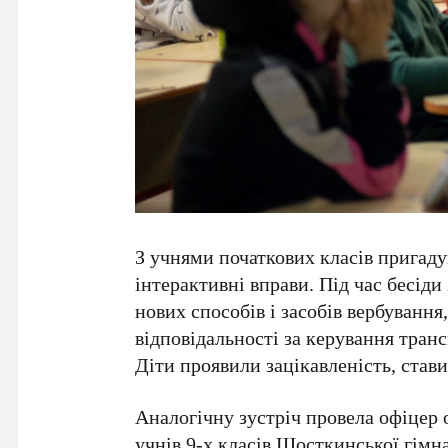
З учнями початкових класів пригад
інтерактивні вправи. Під час бесід
нових способів і засобів вербування
відповідальності за керування тран
Діти проявили зацікавленість, став
Аналогічну зустріч провела офіцер 
учнів 9-х класів Шосткинської гімна