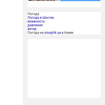
Погода
Погода в
Шостке
влажность:
давление:
ветер:
Погода на
sinoptik.ua
в Киеве