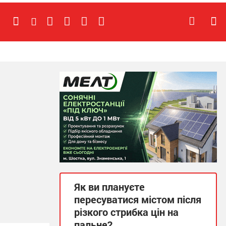
Як ви плануєте
пересуватися містом після
різкого стрибка цін на
пальне?