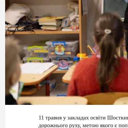
11 травня у закладах освіти Шостк
дорожнього руху, метою якого є по