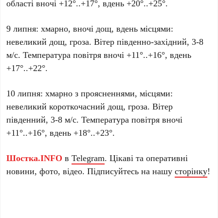
області вночі +12°..+17°, вдень +20°..+25°.
9 липня: хмарно, вночі дощ, вдень місцями:
невеликий дощ, гроза. Вітер південно-західний, 3-8
м/с. Температура повітря вночі +11°..+16°, вдень
+17°..+22°.
10 липня: хмарно з проясненнями, місцями:
невеликий короткочасний дощ, гроза. Вітер
південний, 3-8 м/с. Температура повітря вночі
+11°..+16°, вдень +18°..+23°.
Шостка.INFO
в
Telegram
. Цікаві та оперативні
новини, фото, відео. Підписуйтесь на нашу
сторінку
!