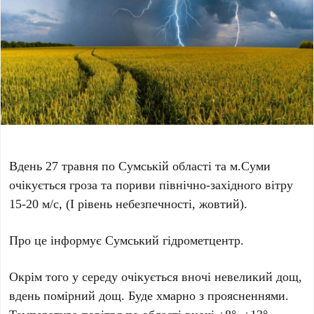
Вдень 27 травня по Сумській області та м.Суми
очікується гроза та пориви північно-західного вітру
15-20 м/с, (І рівень небезпечності, жовтий).
Про це інформує Сумський гідрометцентр.
Окрім того у середу очікується вночі невеликий дощ,
вдень помірний дощ. Буде хмарно з проясненнями.
Температура повітря по області вночі +8°..+13°,