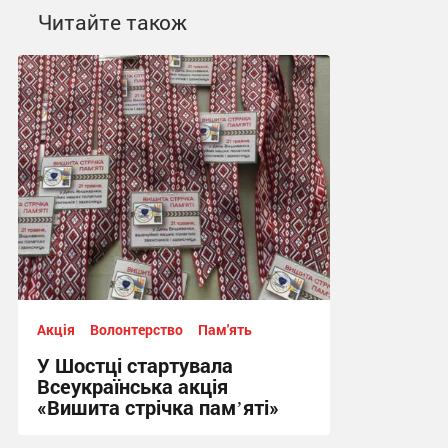
Читайте також
Акція
Волонтерство
Пам'ять
У Шостці стартувала
Всеукраїнська акція
«Вишита стрічка памʼяті»