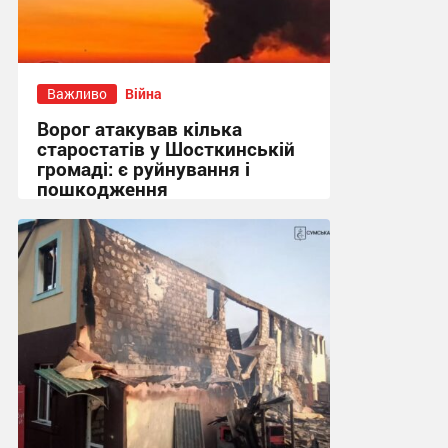
Важливо
Війна
Ворог атакував кілька
старостатів у Шосткинській
громаді: є руйнування і
пошкодження
09:52 сьогодні