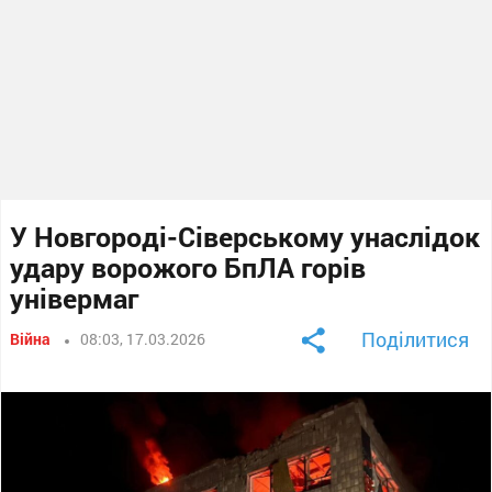
У Новгороді-Сіверському унаслідок
удару ворожого БпЛА горів
універмаг
Поділитися
Війна
08:03, 17.03.2026