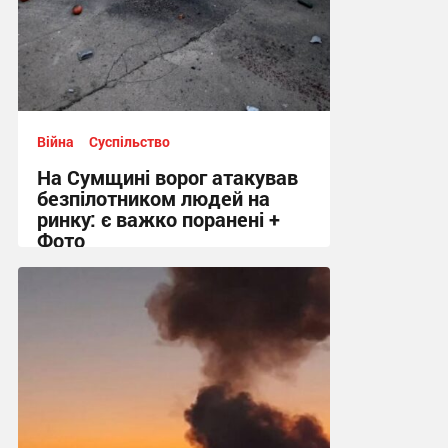
Війна
Суспільство
На Сумщині ворог атакував
безпілотником людей на
ринку: є важко поранені +
Фото
10:41 сьогодні