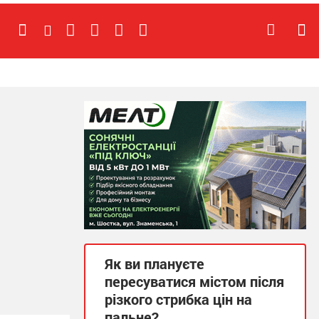
Як ви плануєте
пересуватися містом після
різкого стрибка цін на
пальне?