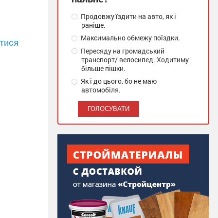
Продовжу їздити на авто, як і
раніше.
Максимально обмежу поїздки.
тися
Пересяду на громадський
транспорт/ велосипед. Ходитиму
більше пішки.
Як і до цього, бо не маю
автомобіля.