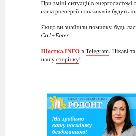
При зміні ситуації в енергосистемі
електроенергії споживачів будуть і
Якщо ви знайшли помилку, будь ласк
Ctrl+Enter
.
Шостка.INFO
в
Telegram
. Цікаві т
нашу
сторінку
!