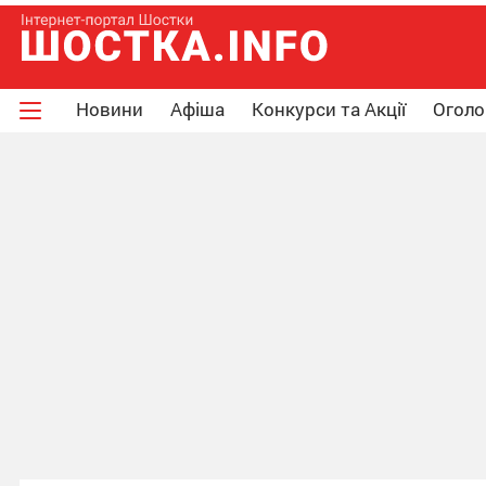
Новини
Афіша
Конкурси та Акції
Огол