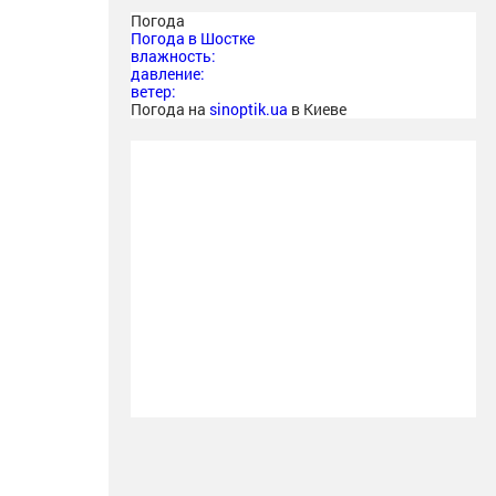
Погода
Погода в
Шостке
влажность:
давление:
ветер:
Погода на
sinoptik.ua
в Киеве