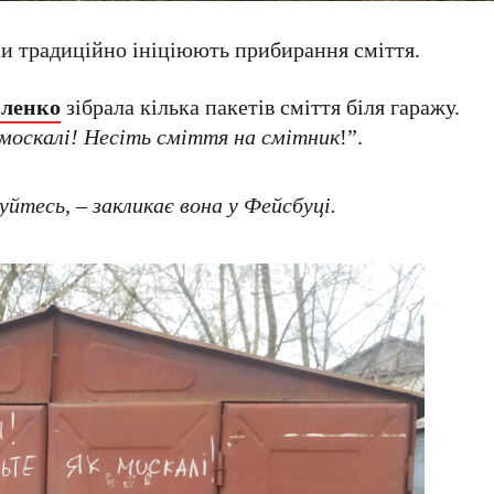
яни традиційно ініціюють прибирання сміття.
вленко
зібрала кілька пакетів сміття біля гаражу.
 москалі! Несіть сміття на смітник
!”.
уйтесь,
– закликає вона у Фейсбуці.