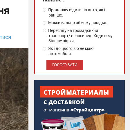
ня
Продовжу їздити на авто, як і
раніше.
Максимально обмежу поїздки.
Пересяду на громадський
транспорт/ велосипед. Ходитиму
тися
більше пішки.
Як і до цього, бо не маю
автомобіля.