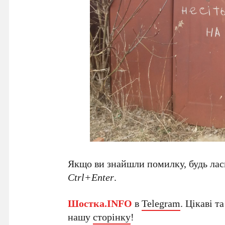
Якщо ви знайшли помилку, будь ласк
Ctrl+Enter
.
Шостка.INFO
в
Telegram
. Цікаві т
нашу
сторінку
!