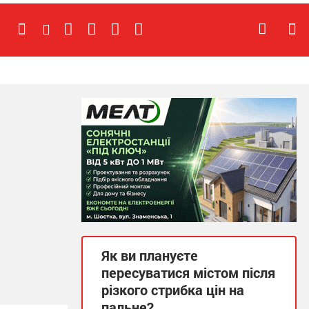
Як ви плануєте
пересуватися містом після
різкого стрибка цін на
пальне?