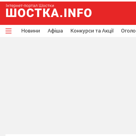
Новини
Афіша
Конкурси та Акції
Огол