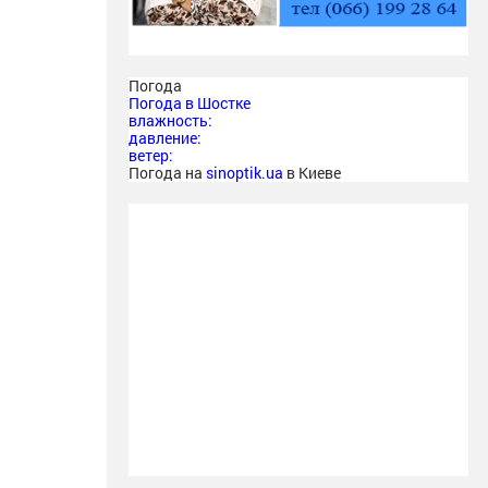
Погода
Погода в
Шостке
влажность:
давление:
ветер:
Погода на
sinoptik.ua
в Киеве