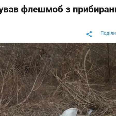
тував флешмоб з прибиран
Поділи