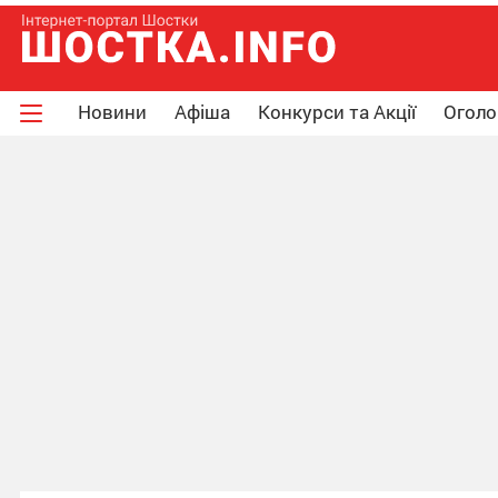
Новини
Афіша
Конкурси та Акції
Огол