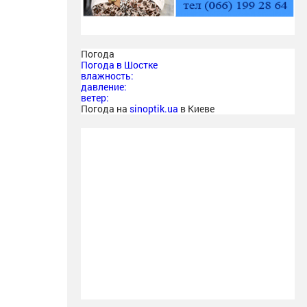
Погода
Погода в
Шостке
влажность:
давление:
ветер:
Погода на
sinoptik.ua
в Киеве