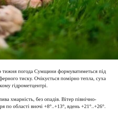
го тижня погода Сумщини формуватиметься під
ерного тиску. Очікується помірно тепла, суха
кому гідрометцентрі.
лива хмарність, без опадів. Вітер північно-
ря по області вночі +8°..+13°, вдень +21°..+26°.