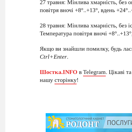
27 травня: Мінлива хмарність, без о
повітря вночі +8°..+13°, вдень +24°..
28 травня: Мінлива хмарність, без іс
Температура повітря вночі +8°..+13°,
Якщо ви знайшли помилку, будь ласк
Ctrl+Enter
.
Шостка.INFO
в
Telegram
. Цікаві т
нашу
сторінку
!