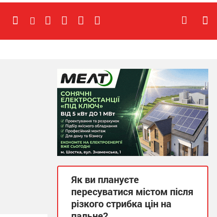
Як ви плануєте
пересуватися містом після
різкого стрибка цін на
пальне?