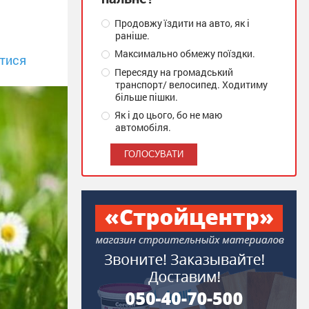
Продовжу їздити на авто, як і
раніше.
Максимально обмежу поїздки.
тися
Пересяду на громадський
транспорт/ велосипед. Ходитиму
більше пішки.
Як і до цього, бо не маю
автомобіля.